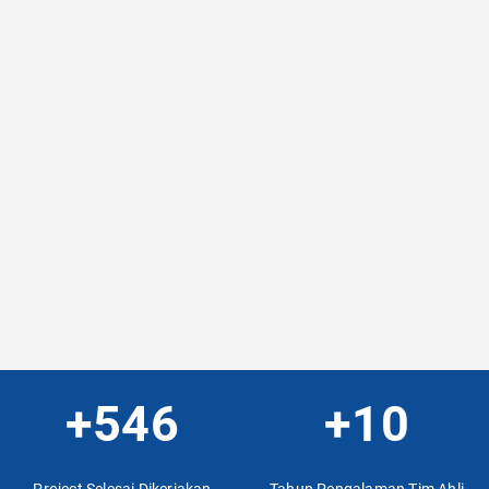
+546
+10
Project Selesai Dikerjakan
Tahun Pengalaman Tim Ahli