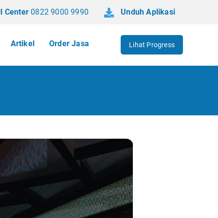
l Center
0822 9000 9990
Unduh Aplikasi
Artikel
Order Jasa
Lihat Progress